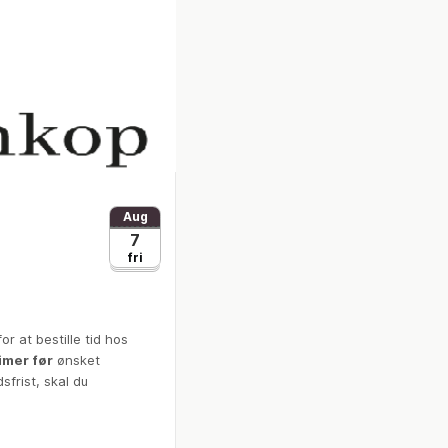
Aug
7
fri
or at bestille tid hos
imer før
ønsket
sfrist, skal du